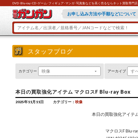
DVD･Blu-ray･CD･ゲーム･フィギュア･マンガ･写真集などを高く売るならネット買取専
買取ガンガンが選ばれている理由『
お申し込み方法や手順などについて
とにかくお急ぎの方は『ラクラク買
ご不明な点があれば『よくあるご質
スタッフブログ
カテゴリー
アーカイブ
本日の買取強化アイテム マクロスF Blu-ray Box
2025年11月11日
カテゴリー：
映像
本日の買取強化アイテ
マクロスF Blu-ray