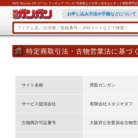
DVD･Blu-ray･CD･ゲーム･フィギュア･マンガ･写真集などを高く売るならネット買取専
買取ガンガンが選ばれている理由『
お申し込み方法や手順などについて
とにかくお急ぎの方は『ラクラク買
ご不明な点があれば『よくあるご質
特定商取引法・古物営業法に基づ
サイト名称
買取ガンガン
サービス提供会社
有限会社スタジオタフ
古物商許可証番号
大阪府公安委員会古物営業許