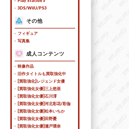
Play Station 5
3DS/WiiU/PS3
その他
フィギュア
写真集
成人コンテンツ
映像作品
旧作タイトルも買取強化中
[買取強化]レジェンド女優
[買取強化女優]三上悠亜
[買取強化女優]石川澪
[買取強化女優]河北彩花/彩伽
[買取強化女優]松本いちか
[買取強化女優]田野憂
[買取強化女優]瀬戸環奈