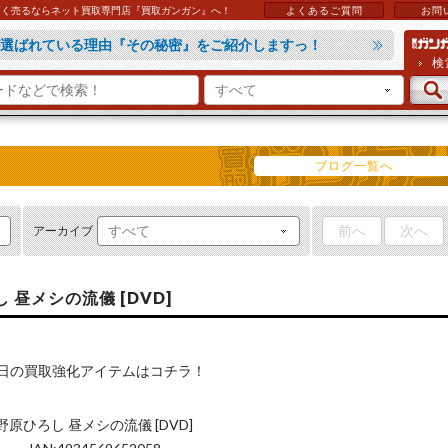
などを高く売るならネット買取専門店『買取ガンガン』へ！
よくあるご質問
お問
選ばれている理由『その秘密』をご紹介しますっ！
や手順などについて『買取ガイド』で詳しくご紹介！
の方は『ラクラク買取』がオススメですっ！
れば『よくあるご質問』をご覧ください！
検
ブログ一覧へ
前へ
次へ
アーカイブ
昼メシの流儀 [DVD]
日の買取強化アイテムはコチラ！
野原ひろし 昼メシの流儀 [DVD]