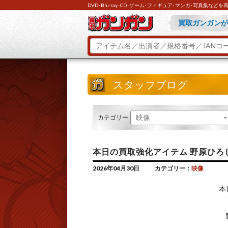
DVD･Blu-ray･CD･ゲーム･フィギュア･マンガ･写真集
買取ガンガンが
お申し込み方法
とにかくお急ぎ
ご不明な点があ
スタッフブログ
カテゴリー
本日の買取強化アイテム 野原ひろし 
2026年04月30日
カテゴリー：
映像
本