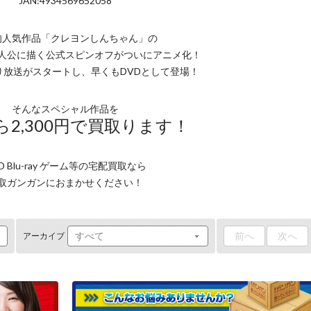
JAN:4934569652058
的人気作品「クレヨンしんちゃん」の
人公に描く公式スピンオフがついにアニメ化！
月より放送がスタートし、早くもDVDとして登場！
そんなスペシャル作品を
2,300円で買取ります！
D Blu-ray ゲーム等の宅配買取なら
取ガンガンにおまかせください！
前へ
次へ
アーカイブ