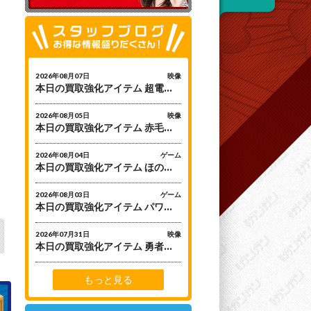
2026年08月07日
映像
本日の買取強化アイテム 超電磁ロボ コン・バトラーV Blu-ray BOX [Blu-ray]
2026年08月05日
映像
本日の買取強化アイテム 赤毛のアン Blu-rayボックス
2026年08月04日
ゲーム
本日の買取強化アイテム ほの暮しの庭 [Nintendo Switch2]
2026年08月03日
ゲーム
本日の買取強化アイテム パワフルプロ野球2026-2027 [Nintendo Switch]
2026年07月31日
映像
本日の買取強化アイテム 勇者シリーズ35周年記念「伝説の勇者ダ・ガーン」Blu-ray BOXⅡ
もっと見る