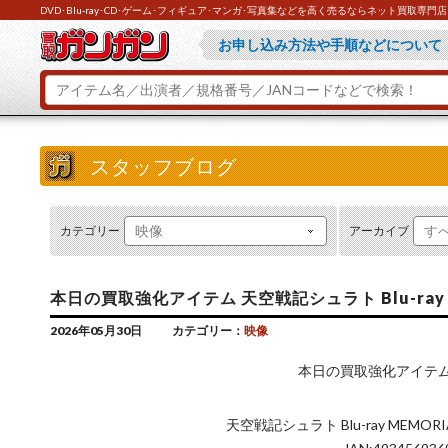
DVD･Blu-ray･CD･ゲーム･フィギュア･マンガ･写真集などを高く売るならネット買取専
買取ガンガンが選ばれている理由『
お申し込み方法や手順などについて
とにかくお急ぎの方は『ラクラク買
ご不明な点があれば『よくあるご質
スタッフブログ
カテゴリー
アーカイブ
本日の買取強化アイテム 天空戦記シュラト Blu-ray
2026年05月30日
カテゴリー：
映像
本日の買取強化アイテ
天空戦記シュラト Blu-ray MEMO