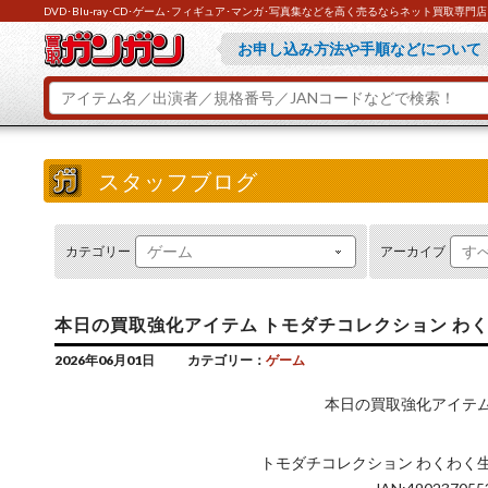
DVD･Blu-ray･CD･ゲーム･フィギュア･マンガ･写真集などを高く売るならネット買取専
買取ガンガンが選ばれている理由『
お申し込み方法や手順などについて
とにかくお急ぎの方は『ラクラク買
ご不明な点があれば『よくあるご質
スタッフブログ
カテゴリー
アーカイブ
本日の買取強化アイテム トモダチコレクション わくわく生活
2026年06月01日
カテゴリー：
ゲーム
本日の買取強化アイテ
トモダチコレクション わくわく生活 [Ni