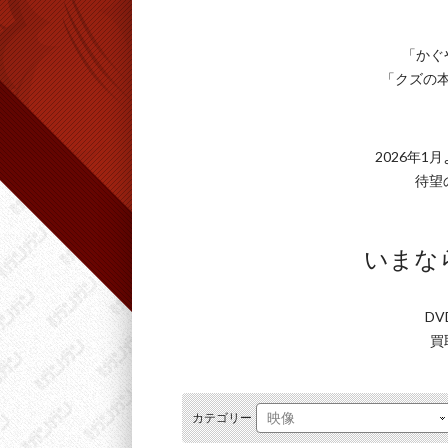
「かぐ
「クズの
2026年
待望
いまなら
DV
買
カテゴリー