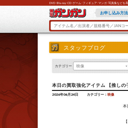
DVD･Blu-ray･CD･ゲーム･フィギュア･マンガ･写真集
買取ガンガンが
お申し込み方法
とにかくお急ぎ
ご不明な点があ
スタッフブログ
カテゴリー
本日の買取強化アイテム 【推しの子】3rd 
2026年06月24日
カテゴリー：
映像
本
【