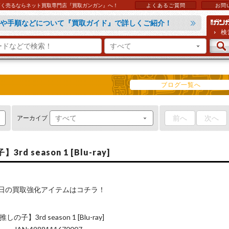
などを高く売るならネット買取専門店『買取ガンガン』へ！
よくあるご質問
お問
選ばれている理由『その秘密』をご紹介しますっ！
や手順などについて『買取ガイド』で詳しくご紹介！
の方は『ラクラク買取』がオススメですっ！
れば『よくあるご質問』をご覧ください！
検
ブログ一覧へ
前へ
次へ
アーカイブ
season 1 [Blu-ray]
日の買取強化アイテムはコチラ！
推しの子】3rd season 1 [Blu-ray]