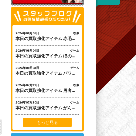
2026年08月05日
映像
本日の買取強化アイテム 赤毛のアン Blu-rayボックス
2026年08月04日
ゲーム
本日の買取強化アイテム ほの暮しの庭 [Nintendo Switch2]
2026年08月03日
ゲーム
本日の買取強化アイテム パワフルプロ野球2026-2027 [Nintendo Switch]
2026年07月31日
映像
本日の買取強化アイテム 勇者シリーズ35周年記念「伝説の勇者ダ・ガーン」Blu-ray BOXⅡ
2026年07月30日
ゲーム
本日の買取強化アイテム がんばれゴエモン大集合! [Nintendo Switch]
もっと見る