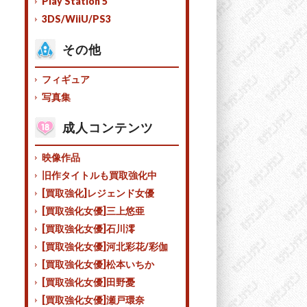
Play Station 5
3DS/WiiU/PS3
その他
フィギュア
写真集
成人コンテンツ
映像作品
旧作タイトルも買取強化中
[買取強化]レジェンド女優
[買取強化女優]三上悠亜
[買取強化女優]石川澪
[買取強化女優]河北彩花/彩伽
[買取強化女優]松本いちか
[買取強化女優]田野憂
[買取強化女優]瀬戸環奈