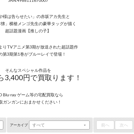
JAN:4988111670007
や様は告らせたい」の赤坂アカ先生と
本懐」横槍メンゴ先生の豪華タッグが描く
超話題漫画【推しの子】
1月よりTVアニメ第3期が放送された超話題作
の第3期第1巻がブルーレイで登場！
そんなスペシャル作品を
3,400円で買取ります！
D Blu-ray ゲーム等の宅配買取なら
取ガンガンにおまかせください！
前へ
次へ
アーカイブ