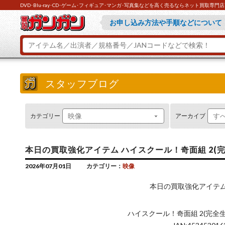
DVD･Blu-ray･CD･ゲーム･フィギュア･マンガ･写真集などを高く売るならネット買取専
買取ガンガンが選ばれている理由『
お申し込み方法や手順などについて
とにかくお急ぎの方は『ラクラク買
ご不明な点があれば『よくあるご質
スタッフブログ
カテゴリー
アーカイブ
本日の買取強化アイテム ハイスクール！奇面組 2(完全生産
2026年07月01日
カテゴリー：
映像
本日の買取強化アイテ
ハイスクール！奇面組 2(完全生産限定